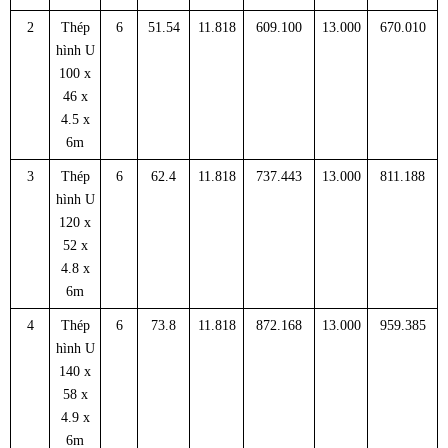
2
Thép
6
51.54
11.818
609.100
13.000
670.010
hình U
100 x
46 x
4.5 x
6m
3
Thép
6
62.4
11.818
737.443
13.000
811.188
hình U
120 x
52 x
4.8 x
6m
4
Thép
6
73.8
11.818
872.168
13.000
959.385
hình U
140 x
58 x
4.9 x
6m