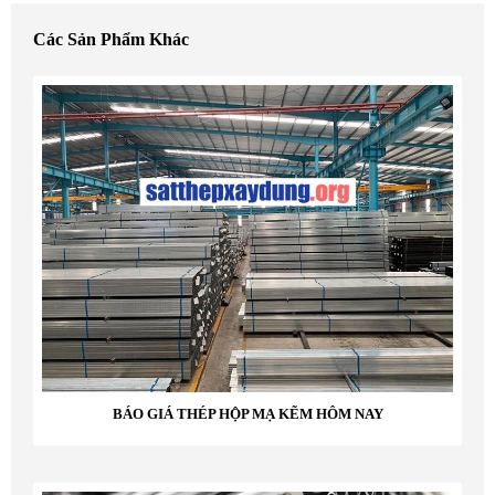
Các Sản Phẩm Khác
BÁO GIÁ THÉP HỘP MẠ KẼM HÔM NAY