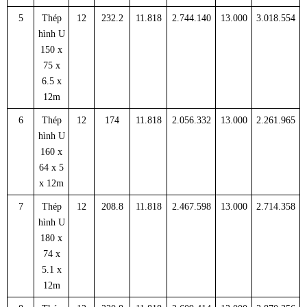
5
Thép
12
232.2
11.818
2.744.140
13.000
3.018.554
hình U
150 x
75 x
6.5 x
12m
6
Thép
12
174
11.818
2.056.332
13.000
2.261.965
hình U
160 x
64 x 5
x 12m
7
Thép
12
208.8
11.818
2.467.598
13.000
2.714.358
hình U
180 x
74 x
5.1 x
12m