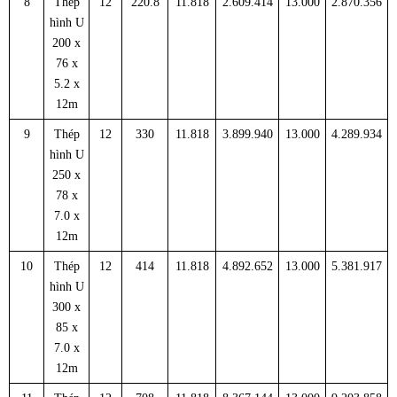
8
Thép
12
220.8
11.818
2.609.414
13.000
2.870.356
hình U
200 x
76 x
5.2 x
12m
9
Thép
12
330
11.818
3.899.940
13.000
4.289.934
hình U
250 x
78 x
7.0 x
12m
10
Thép
12
414
11.818
4.892.652
13.000
5.381.917
hình U
300 x
85 x
7.0 x
12m