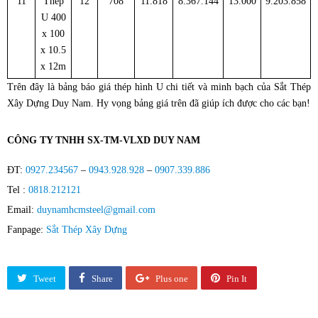
11
Thép
12
708
11.818
8.367.144
13.000
9.203.858
U 400
x 100
x 10.5
x 12m
Trên đây là bảng báo giá thép hình U chi tiết và minh bạch của Sắt Thép
Xây Dựng Duy Nam. Hy vọng bảng giá trên đã giúp ích được cho các bạn!
CÔNG TY TNHH SX-TM-VLXD DUY NAM
ĐT:
0927.234567
–
0943.928.928
–
0907.339.886
Tel :
0818.212121
Email:
duynamhcmsteel@gmail.com
Fanpage:
Sắt Thép Xây Dựng
Tweet
Share
Plus one
Pin It