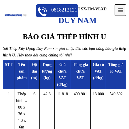
CÔNG TY TNHH SX-TM-VLXD
0818212121
Op
DUY NAM
Mo
Me
BÁO GIÁ THÉP HÌNH U
Sắt Thép Xây Dựng Duy Nam xin giới thiệu đến các bạn bảng
báo giá thép
hình U
. Hãy theo dõi cùng chúng tôi nhé!
STT
Tên
Độ
Trọng
Giá
Tổng giá
Giá có
Tổng giá
sản
dài
lượng
chưa
chưa
VAT
có VAT
phẩm
(m)
(kg)
VAT
VAT
(đ/kg)
(đ/kg)
1
Thép
6
42.3
11.818
499.901
13.000
549.892
hình U
80 x
36 x
4.0 x
6m