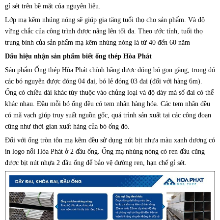
gỉ sét trên bề mặt của nguyên liệu.
Lớp mạ kẽm nhúng nóng sẽ giúp gia tăng tuổi thọ cho sản phẩm. Và độ
vững chắc của công trình được nâng lên tối đa. Theo ước tính, tuổi thọ
trung bình của sản phẩm mạ kẽm nhúng nóng là từ 40 đến 60 năm
Dấu hiệu nhận sản phẩm biết ống thép Hòa Phát
Sản phẩm Ống thép Hòa Phát chính hãng được đóng bó gọn gàng, trong đó
các bó nguyên được đóng 04 đai, bó lẻ đóng 03 đai (đối với hàng 6m).
Ống có chiều dài khác tùy thuộc vào chủng loại và độ dày mà số đai có thể
khác nhau. Đầu mỗi bó ống đều có tem nhãn hàng hóa. Các tem nhãn đều
có mã vạch giúp truy suất nguồn gốc, quá trình sản xuất tại các công đoạn
cũng như thời gian xuất hàng của bó ống đó.
Đối với ống tròn tôn mạ kẽm đều sử dụng nút bịt nhựa màu xanh dương có
in logo nổi Hòa Phát ở 2 đầu ống. Ống mạ nhúng nóng có ren đầu cũng
được bịt nút nhựa 2 đầu ống để bảo vệ đường ren, hạn chế gỉ sét.