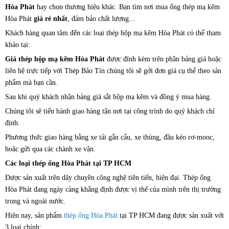
Hòa Phát
hay chọn thương hiệu khác. Bạn tìm nơi mua ống thép mạ kẽm
Hòa Phát
giá rẻ nhất
, đảm bảo chất lượng…
Khách hàng quan tâm đến các loại thép hộp mạ kẽm Hòa Phát có thể tham
khảo tại:
Giá thép hộp mạ kẽm Hòa Phát
được đính kèm trên phần bảng giá hoặc
liên hệ trực tiếp với Thép Bảo Tín chúng tôi sẽ gởi đơn giá cụ thể theo sản
phẩm mà bạn cần.
Sau khi quý khách nhận bảng giá sắt hộp mạ kẽm và đồng ý mua hàng.
Chúng tôi sẽ tiến hành giao hàng tận nơi tại công trình do quý khách chỉ
định.
Phương thức giao hàng bằng xe tải gắn cẩu, xe thùng, đầu kéo rơ-mooc,
hoặc gửi qua các chành xe vận.
Các loại thép ống Hòa Phát tại TP HCM
Được sản xuất trên dây chuyền công nghệ tiên tiến, hiện đại. Thép ống
Hòa Phát đang ngày càng khẳng định được vị thế của mình trên thị trường
trong và ngoài nước.
Hiện nay, sản phẩm
thép ống Hòa Phát
tại TP HCM đang được sản xuất với
3 loại chính: