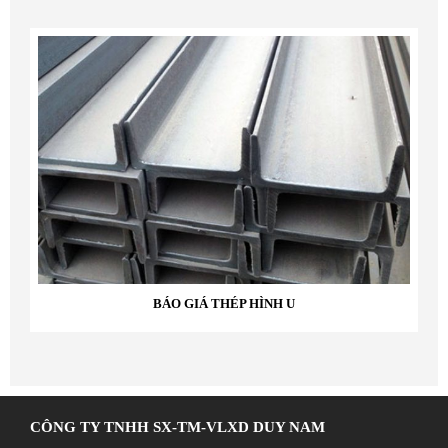
BÁO GIÁ THÉP HÌNH U
CÔNG TY TNHH SX-TM-VLXD DUY NAM