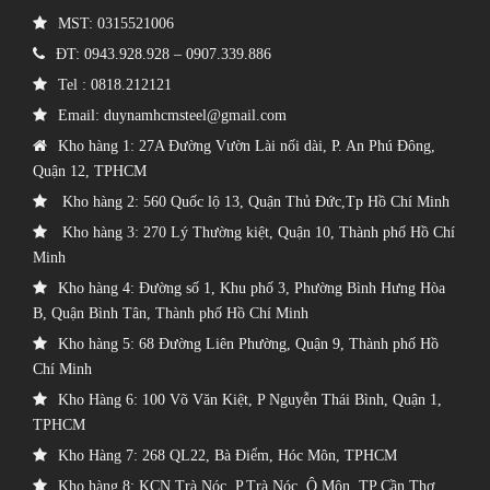
MST: 0315521006
ĐT: 0943.928.928 – 0907.339.886
Tel :
0818.212121
Email:
duynamhcmsteel@gmail.com
Kho hàng 1: 27A Đường Vườn Lài nối dài, P. An Phú Đông,
Quận 12, TPHCM
Kho hàng 2: 560 Quốc lộ 13, Quận Thủ Đức,Tp Hồ Chí Minh
Kho hàng 3: 270 Lý Thường kiệt, Quận 10, Thành phố Hồ Chí
Minh
Kho hàng 4: Đường số 1, Khu phố 3, Phường Bình Hưng Hòa
B, Quận Bình Tân, Thành phố Hồ Chí Minh
Kho hàng 5: 68 Đường Liên Phường, Quận 9, Thành phố Hồ
Chí Minh
Kho Hàng 6: 100 Võ Văn Kiệt, P Nguyễn Thái Bình, Quận 1,
TPHCM
Kho Hàng 7: 268 QL22, Bà Điểm, Hóc Môn, TPHCM
Kho hàng 8: KCN Trà Nóc, P.Trà Nóc, Ô Môn, TP Cần Thơ