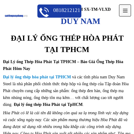
CÔNG TY TNHH SX-TM-VLXD
0818212121
Op
DUY NAM
Mo
Me
ĐẠI LÝ ỐNG THÉP HÒA PHÁT
TẠI TPHCM
Đại Lý ống Thép Hòa Phát Tại TPHCM – Báo Giá Ống Thép Hòa
Phát Hôm Nay
Đại lý ống thép hòa phát tại TPHCM
và các tỉnh phía nam Duy Nam
Steel là nhà phân phối chính thức thép hộp và ống thép của Tập đoàn Hòa
Phát chuyên cung cấp những sản phẩm: ống thép đen hàn, ống thép mạ
kẽm nhúng nóng, ống thép tôn mạ kẽm… với chất lượng cao tới người
dùng.
Đại lý ống thép Hòa Phát tại TpHCM
.
Hòa Phát có lẽ là cái tên đã không còn quá xa lạ trong lĩnh vực xây dựng
và cuộc sống ngày nay. Các sản phẩm mang thương hiệu Hòa Phát đã và
đang được sử dụng rất nhiều trong hầu khắp các công trình xây dựng.
Hiện nay, Công ty Hòa Phát sản xuất rất nhiều các sản phẩm như: Tôn mạ