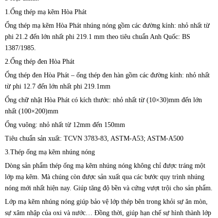
1.Ống thép mạ kẽm Hòa Phát
Ống thép mạ kẽm Hòa Phát nhúng nóng gồm các đường kính: nhỏ nhất từ
phi 21.2 đến lớn nhất phi 219.1 mm theo tiêu chuẩn Anh Quốc: BS
1387/1985.
2.Ống thép đen Hòa Phát
Ống thép đen Hòa Phát – ống thép đen hàn gồm các đường kính: nhỏ nhất
từ phi 12.7 đến lớn nhất phi 219.1mm
Ống chữ nhật Hòa Phát có kích thước: nhỏ nhất từ (10×30)mm đến lớn
nhất (100×200)mm
Ống vuông: nhỏ nhất từ ⁬⁬⁬12mm đến ⁬150mm
Tiêu chuẩn sản xuất: TCVN 3783-83, ASTM-A53; ASTM-A500
3.Thép ống mạ kẽm nhúng nóng
Dòng sản phẩm thép ống mạ kẽm nhúng nóng không chỉ được tráng một
lớp mạ kẽm. Mà chúng còn được sản xuất qua các bước quy trình nhúng
nóng mới nhất hiện nay. Giúp tăng độ bền và cứng vượt trội cho sản phẩm.
Lớp mạ kẽm nhúng nóng giúp bảo vệ lớp thép bên trong khỏi sự ăn mòn,
sự xâm nhập của oxi và nước… Đồng thời, giúp hạn chế sự hình thành lớp