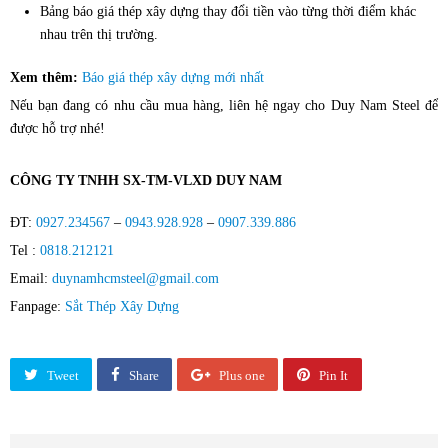
Bảng báo giá thép xây dựng thay đổi tiền vào từng thời điểm khác
nhau trên thị trường.
Xem thêm:
Báo giá thép xây dựng mới nhất
Nếu bạn đang có nhu cầu mua hàng, liên hệ ngay cho Duy Nam Steel để
được hỗ trợ nhé!
CÔNG TY TNHH SX-TM-VLXD DUY NAM
ĐT:
0927.234567
–
0943.928.928
–
0907.339.886
Tel :
0818.212121
Email:
duynamhcmsteel@gmail.com
Fanpage:
Sắt Thép Xây Dựng
Tweet
Share
Plus one
Pin It