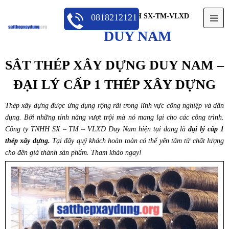
CÔNG TY TNHH SX-TM-VLXD
0818212121
Op
DUY NAM
Mo
Me
SẮT THÉP XÂY DỰNG DUY NAM –
ĐẠI LÝ CẤP 1 THÉP XÂY DỰNG
Thép xây dựng
được ứng dụng rộng rãi trong lĩnh vực công nghiệp và dân
dụng. Bởi những tính năng vượt trội mà nó mang lại cho các công trình.
Công ty TNHH SX – TM – VLXD Duy Nam hiện tại đang là
đại lý cấp 1
thép xây dựng.
Tại đây quý khách hoàn toàn có thể yên tâm từ chất lượng
cho đến giá thành sản phẩm. Tham khảo ngay!